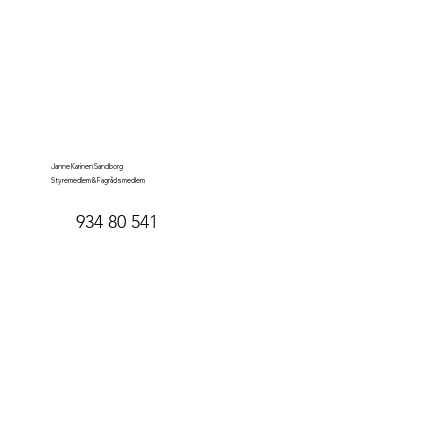
Janne Karinen Sandborg
Styremedlem & Fagrådsmedlem
934 80 541
janne.sandborg@rpgroup.com