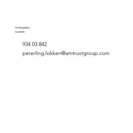
Per Erling Løkken
Styreleder
934 03 842
pererling.lokken@amtrustgroup.com