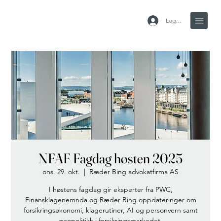
Logg inn
NFAF Fagdag høsten 2025
ons. 29. okt.
  |  
Ræder Bing advokatfirma AS
I høstens fagdag gir eksperter fra PWC,
Finansklagenemnda og Ræder Bing oppdateringer om
forsikringsøkonomi, klagerutiner, AI og personvern samt
geopolitikk i forsikringsmarkedet.