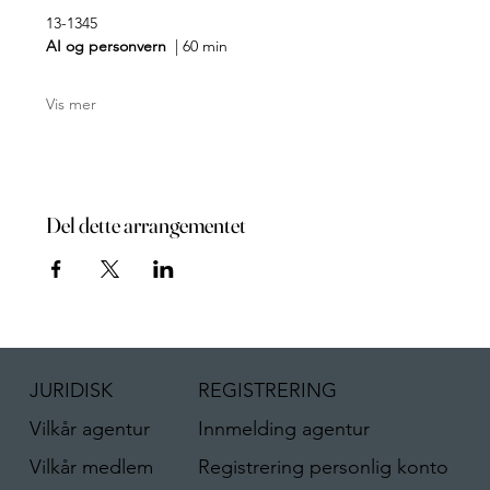
13-1345
AI og personvern 
 | 60 min
Vis mer
Del dette arrangementet
REGISTRERING
JURIDISK
Innmelding agentur
Vilkår agentur
Registrering personlig konto
Vilkår medlem