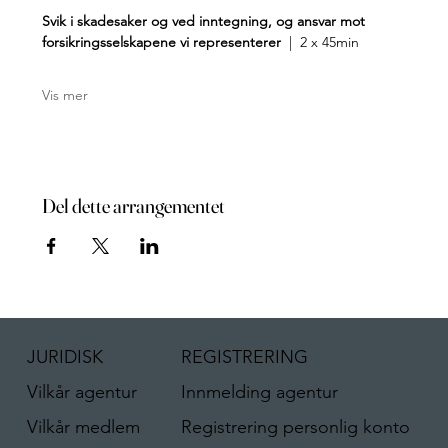
Svik i skadesaker og ved inntegning, og ansvar mot 
forsikringsselskapene vi representerer 
 |  2 x 45min
Vis mer
Del dette arrangementet
REGISTRERING
JURIDISK
Innmelding agentur
Vilkår agentur
Registrering personlig konto
Vilkår medlem