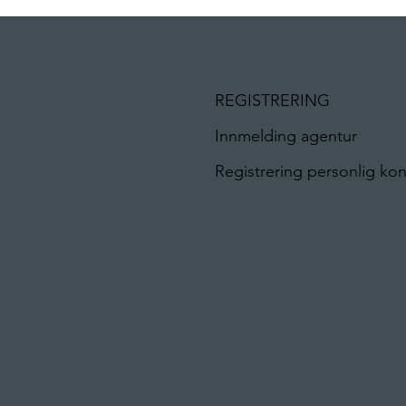
REGISTRERING
Innmelding agentur
Registrering personlig ko