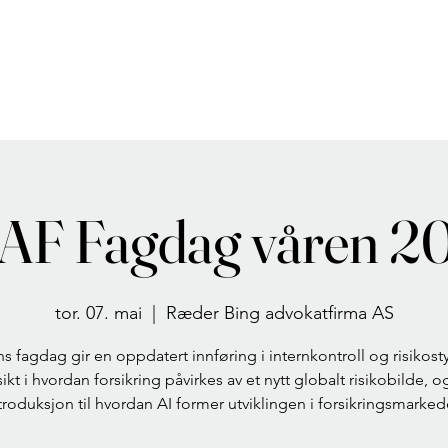
AF Fagdag våren 2
tor. 07. mai
  |  
Ræder Bing advokatfirma AS
ns fagdag gir en oppdatert innføring i internkontroll og risikosty
sikt i hvordan forsikring påvirkes av et nytt globalt risikobilde, o
troduksjon til hvordan AI former utviklingen i forsikringsmarked