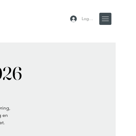
Logg inn
026
ring,
g en
et.