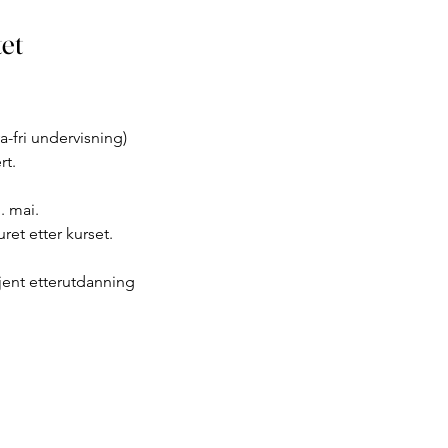
et
a-fri undervisning)
rt.
. mai.
ret etter kurset.
jent etterutdanning