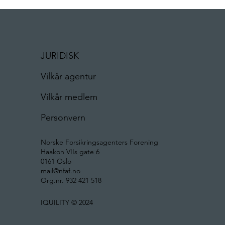
JURIDISK
Vilkår agentur
Vilkår medlem
Personvern
Norske Forsikringsagenters Forening
Haakon VIIs gate 6
0161 Oslo
mail@nfaf.no
Org.nr. 932 421 518
IQUILITY © 2024