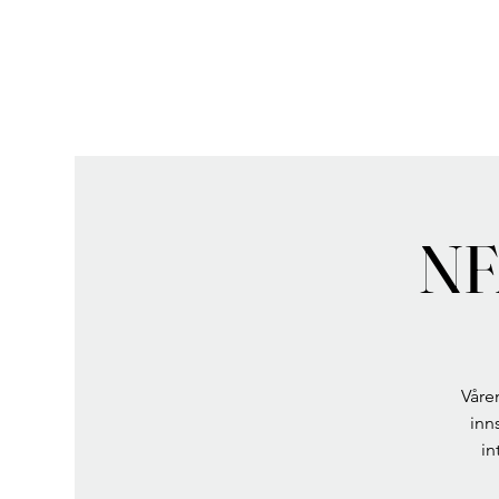
NF
Våre
inn
in